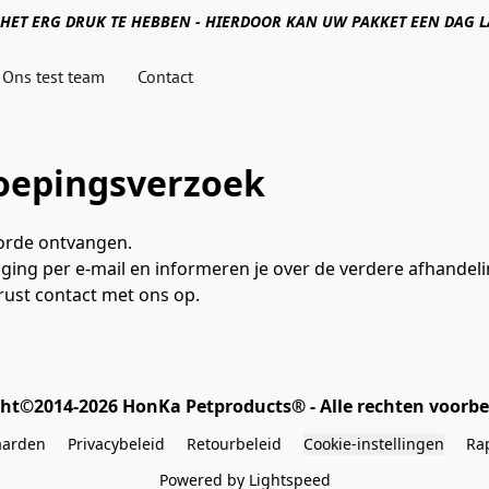
HET ERG DRUK TE HEBBEN - HIERDOOR KAN UW PAKKET EEN DAG
Ons test team
Contact
roepingsverzoek
orde ontvangen.
ging per e-mail en informeren je over de verdere afhandelin
rust contact met ons op.
ht©2014-2026 HonKa Petproducts® - Alle rechten voor
aarden
Privacybeleid
Retourbeleid
Cookie-instellingen
Ra
Powered by Lightspeed